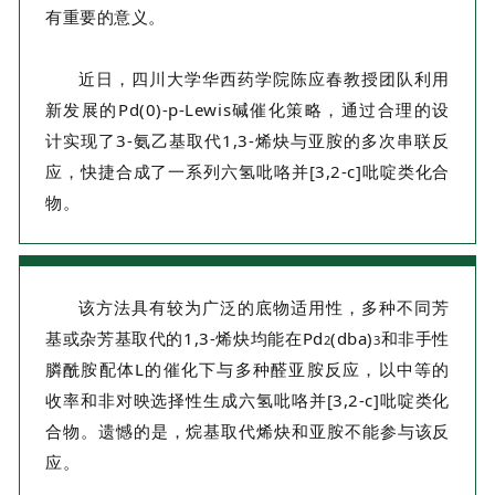
有重要的意义。
近日，四川大学华西药学院陈应春教授团队利用
新发展的Pd(0)-p-Lewis碱催化策略，通过合理的设
计实现了3-氨乙基取代1,3-烯炔与亚胺的多次串联反
应，快捷合成了一系列六氢吡咯并[3,2-c]吡啶类化合
物。
该方法具有较为广泛的底物适用性，多种不同芳
基或杂芳基取代的1,3-烯炔均能在Pd
(dba)
和非手性
2
3
膦酰胺配体L的催化下与多种醛亚胺反应，以中等的
收率和非对映选择性生成六氢吡咯并[3,2-c]吡啶类化
合物。遗憾的是，烷基取代烯炔和亚胺不能参与该反
应。