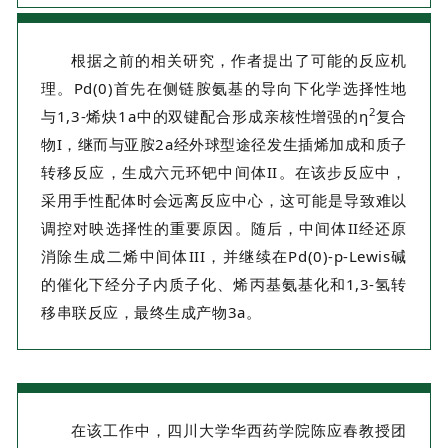
根据之前的相关研究，作者提出了可能的反应机
理。Pd(0)首先在侧链胺氨基的导向下化学选择性地
2
与1,3-烯炔1a中的双键配合形成亲核性增强的η
复合
物I，继而与亚胺2a经外球型途径发生插烯加成和质子
转移反应，生成六元环钯中间体II。在该步反应中，
采用手性配体时会远离反应中心，这可能是导致难以
调控对映选择性的重要原因。随后，中间体II经还原
消除生成二烯中间体III，并继续在Pd(0)-p-Lewis碱
的催化下经分子内质子化、烯丙基氨基化和1,3-氢转
移串联反应，最终生成产物3a。
在该工作中，四川大学华西药学院陈应春教授团