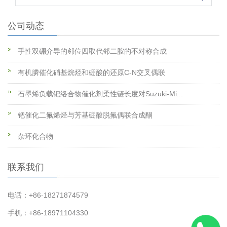
公司动态
手性双硼介导的邻位四取代邻二胺的不对称合成
有机膦催化硝基烷烃和硼酸的还原C-N交叉偶联
石墨烯负载钯络合物催化剂柔性链长度对Suzuki-Mi...
钯催化二氟烯烃与芳基硼酸脱氟偶联合成酮
杂环化合物
联系我们
电话：+86-18271874579
手机：+86-18971104330